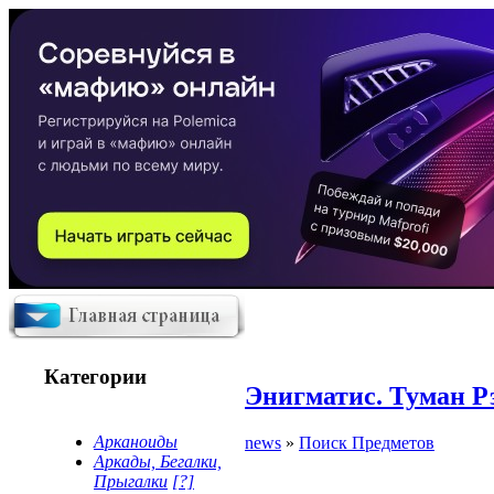
Категории
Энигматис. Туман Р
Арканоиды
news
»
Поиск Предметов
Аркады, Бегалки,
Прыгалки
[?]