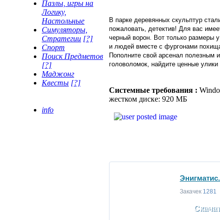
Пазлы, игры на
Логику,
В парке деревянных скульптур стали
Настольные
пожаловать, детектив! Для вас имее
Симуляторы,
черный ворон. Вот только размеры у
Стратегии
[?]
и людей вместе с фургонами похищае
Спорт
Пополните свой арсенал полезным и
Поиск Предметов
головоломок, найдите ценные улики
[?]
Маджонг
Квесты
[?]
Системные требования :
Window
жестком диске: 920 МБ
info
Энигматис.
Закачек
1281
Скача