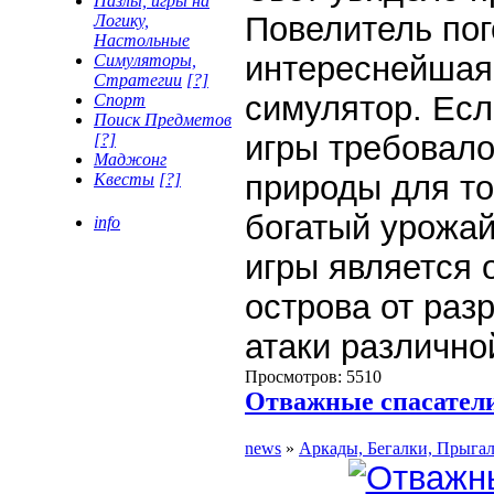
Пазлы, игры на
Повелитель пог
Логику,
Настольные
интереснейшая 
Симуляторы,
Стратегии
[?]
симулятор. Есл
Спорт
Поиск Предметов
игры требовало
[?]
Маджонг
природы для то
Квесты
[?]
богатый урожай
info
игры является
острова от ра
атаки различно
Просмотров: 5510
Отважные спасатели
news
»
Аркады, Бегалки, Прыга