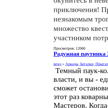
окунитесь в нев
приключения! П
незнакомым тро
множество квест
участником пот
Просмотров: 12060
Радужная паутинка 
news
»
Аркады, Бегалки, Прыга
Темный паук-ко
власти, и вы - е
сможет останови
этот раз коварны
Мастеров. Когд