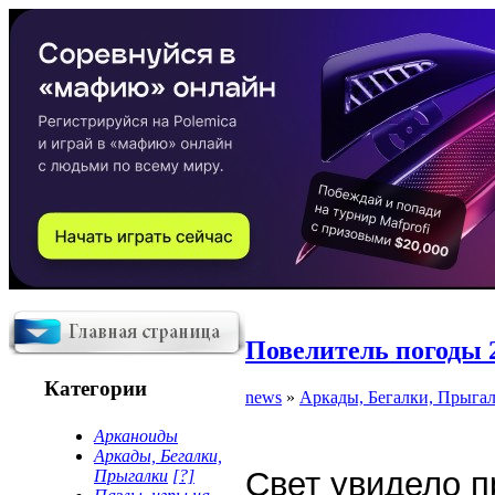
Повелитель погоды 
Категории
news
»
Аркады, Бегалки, Прыга
Арканоиды
Аркады, Бегалки,
Свет увидело 
Прыгалки
[?]