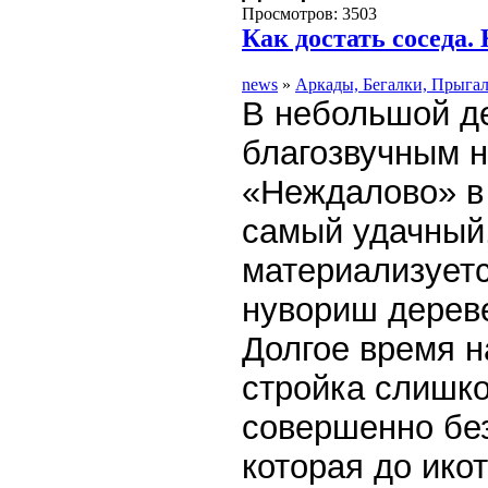
Просмотров: 3503
Как достать соседа.
news
»
Аркады, Бегалки, Прыга
В небольшой д
благозвучным 
«Неждалово» в 
самый удачный
материализует
нувориш дереве
Долгое время н
стройка слишк
совершенно без
которая до ико