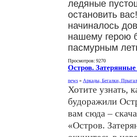
ледяные пустош
остановить вас
начиналось дов
нашему герою 
пасмурным летн
Просмотров: 9270
Остров. Затерянные 
news
»
Аркады, Бегалки, Прыга
Хотите узнать, 
будоражили Ост
вам сюда – скач
«Остров. Затеря