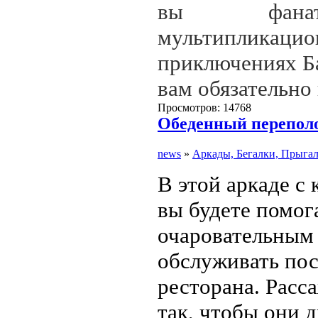
вы фанат
мультиплика
приключениях Ба
вам обязательно
Просмотров: 14768
Обеденный переполо
news
»
Аркады, Бегалки, Прыга
В этой аркаде с
вы будете помог
очаровательным
обслуживать пос
ресторана. Расс
так, чтобы они 