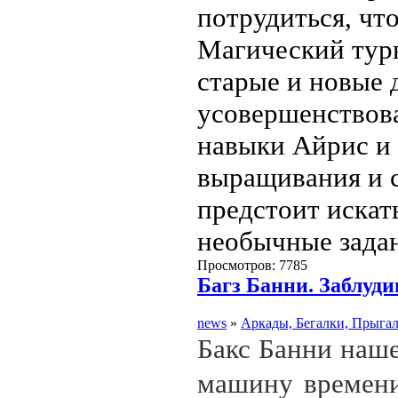
потрудиться, чт
Магический турн
старые и новые 
усовершенствов
навыки Айрис и
выращивания и с
предстоит искат
необычные зада
Просмотров: 7785
Багз Банни. Заблуд
news
»
Аркады, Бегалки, Прыга
Бакс Банни наше
машину времени,