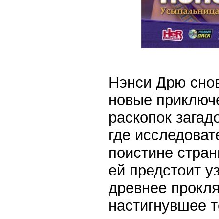
Нэнси Дрю снов
новые приключ
раскопок загад
где исследоват
поистине стра
ей предстоит уз
древнее прокл
настигнувшее т