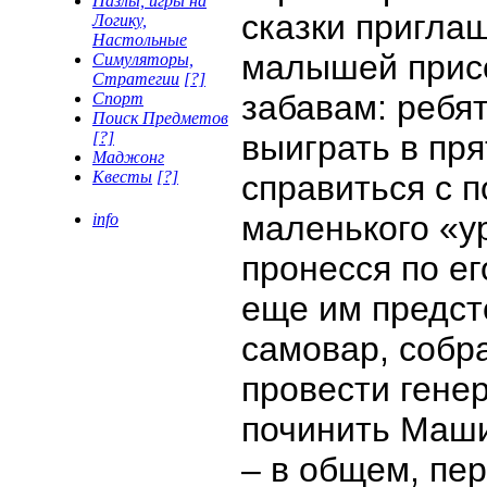
Пазлы, игры на
сказки пригла
Логику,
Настольные
малышей присо
Симуляторы,
Стратегии
[?]
забавам: ребя
Спорт
Поиск Предметов
выиграть в пря
[?]
Маджонг
Квесты
[?]
справиться с 
маленького «у
info
пронесся по ег
еще им предст
самовар, собра
провести гене
починить Маш
– в общем, пер