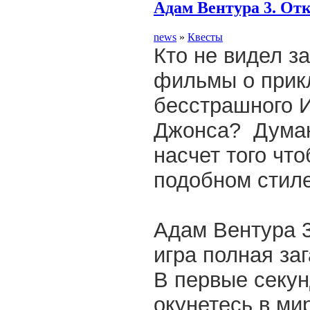
Адам Вентура 3. От
news
»
Квесты
Кто не видел 
фильмы о прик
бесстрашного 
Джонса?
Думаю
насчет того что
подобном стил
Адам Вентура 3
игра полная за
В первые секу
окунетесь в ми