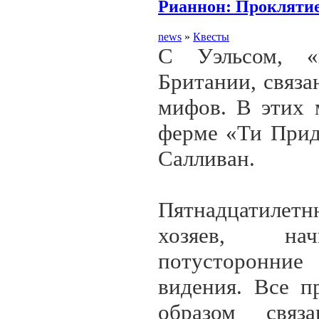
Рианнон: Проклятие
news
»
Квесты
С Уэльсом, «к
Британии, связа
мифов. В этих 
ферме «Ти Прид
Салливан.
Пятнадцатиле
хозяев, нач
потусторонн
видения. Все п
образом связ