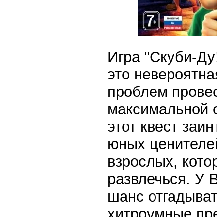
Игра "Скуби-Ду
это невероятна
проблем провес
максимальной 
этот квест заин
юных ценителей
взрослых, кото
развлечься. У 
шанс отгадыват
хитроумные пр