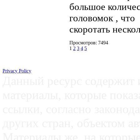
большое количес
головомок , что
скоротать нескол
Просмотров: 7494
1
2
3
4
5
Privacy Policy
Данный ресурс содержит 
материалы, которые пока
ссылки, согласно законод
других стран, объектом ав
Материалы же, на которые