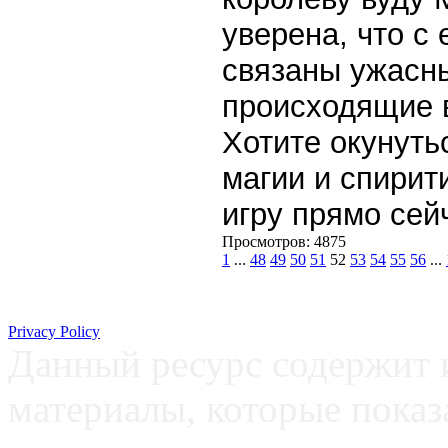
уверена, что с
связаны ужасн
происходящие 
Хотите окунуть
магии и спирит
игру прямо сей
Просмотров: 4875
1
...
48
49
50
51
52
53
54
55
56
...
Privacy Policy
Данный ресурс содержит 
материалы, которые пока